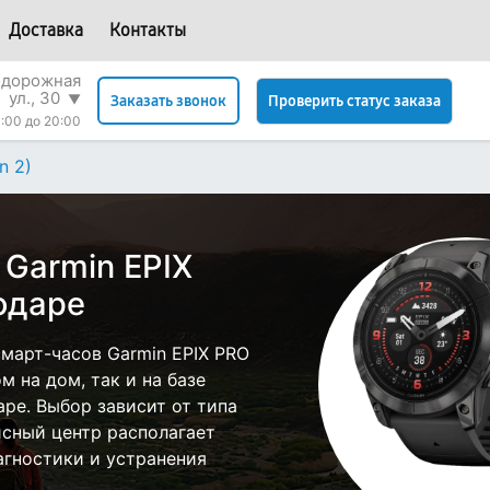
Доставка
Контакты
одорожная
ул., 30
▼
Проверить статус заказа
Заказать звонок
:00 до 20:00
n 2)
 Garmin EPIX
одаре
март-часов Garmin EPIX PRO
м на дом, так и на базе
аре. Выбор зависит от типа
исный центр располагает
гностики и устранения