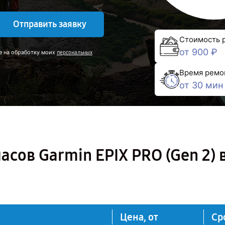
Отправить заявку
Стоимость 
от 900 ₽
е на обработку моих
персональных
Время ремо
от 30 мин
сов Garmin EPIX PRO (Gen 2) 
Цена, от
Ср