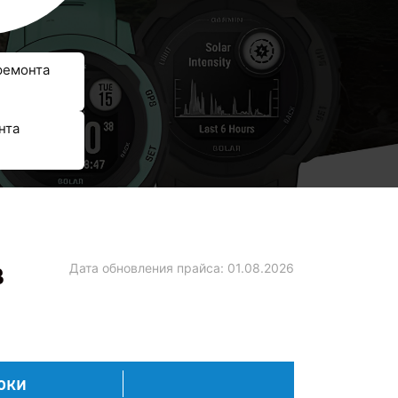
ремонта
нта
в
Дата обновления прайса:
01.08.2026
оки