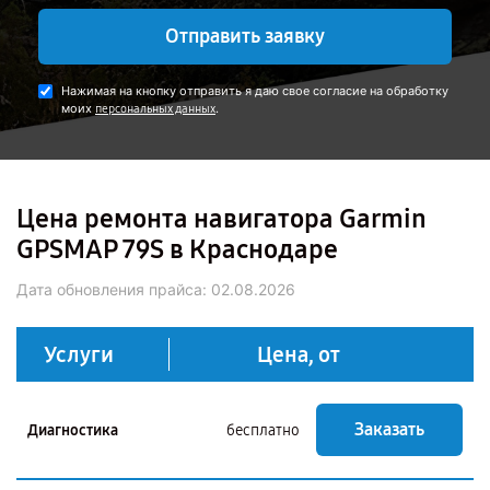
Отправить заявку
Нажимая на кнопку отправить я даю свое согласие на обработку
моих
.
персональных данных
Цена ремонта навигатора Garmin
GPSMAP 79S в Краснодаре
Дата обновления прайса:
02.08.2026
Услуги
Цена, от
Заказать
Диагностика
бесплатно