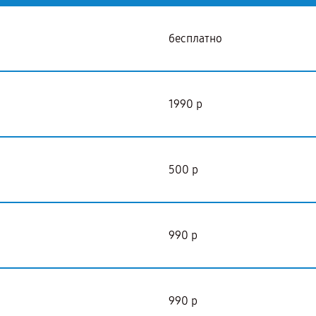
бесплатно
1990 р
500 р
990 р
990 р