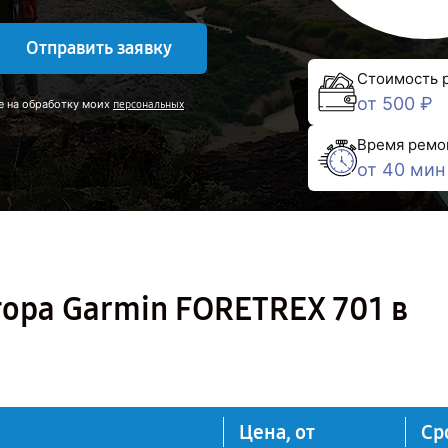
Отправить заявку
Стоимость 
от 500 ₽
е на обработку моих
персональных
Время ремо
от 40 мин
ора Garmin FORETREX 701 в
Цена, от
Ср