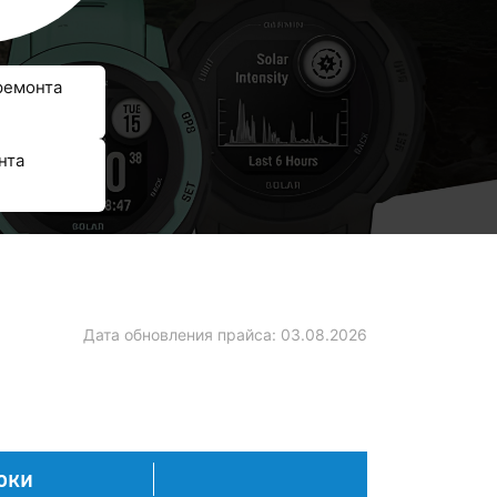
ремонта
нта
Дата обновления прайса:
03.08.2026
оки