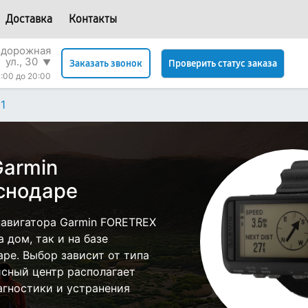
Доставка
Контакты
одорожная
ул., 30
▼
Проверить статус заказа
Заказать звонок
:00 до 20:00
1
Garmin
снодаре
авигатора Garmin FORETREX
 дом, так и на базе
аре. Выбор зависит от типа
исный центр располагает
гностики и устранения