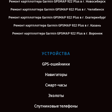
Ремонт картплоттера Garmin GPSMAP 922 Plus в г. Новосибирск
Ремонт картплоттера Garmin GPSMAP 922 Plus в г. Челябинск
Ремонт картплоттера Garmin GPSMAP 922 Plus в г. Екатеринбург
Ремонт картплоттера Garmin GPSMAP 922 Plus в г. Казань
Ремонт картплоттера Garmin GPSMAP 922 Plus в г. Воронеж
Ремонт картплоттера Garmin GPSMAP 922 Plus в г. Саратов
Ремонт картплоттера Garmin GPSMAP 922 Plus в г. Самара
УСТРОЙСТВА
Ремонт картплоттера Garmin GPSMAP 922 Plus в г. Киров
GPS-ошейники
Ремонт картплоттера Garmin GPSMAP 922 Plus в г. Москва
Ремонт картплоттера Garmin GPSMAP 922 Plus в г. Санкт-
Навигаторы
Петербург
Смарт-часы
Эхолоты
Спутниковые телефоны