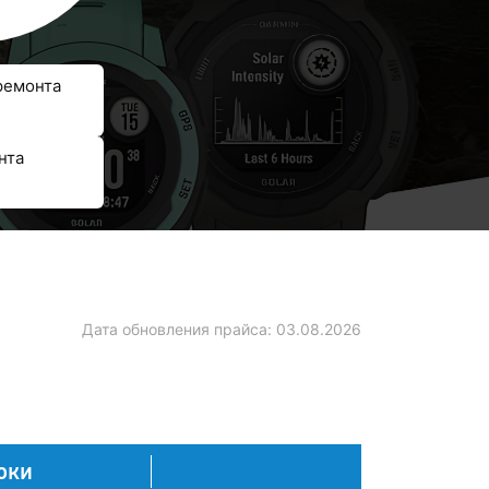
ремонта
нта
Дата обновления прайса:
03.08.2026
оки