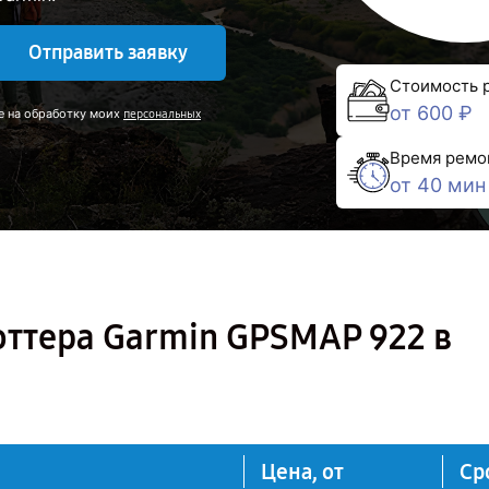
Отправить заявку
Стоимость 
от 600 ₽
е на обработку моих
персональных
Время ремо
от 40 мин
оттера Garmin GPSMAP 922 в
Цена, от
Ср