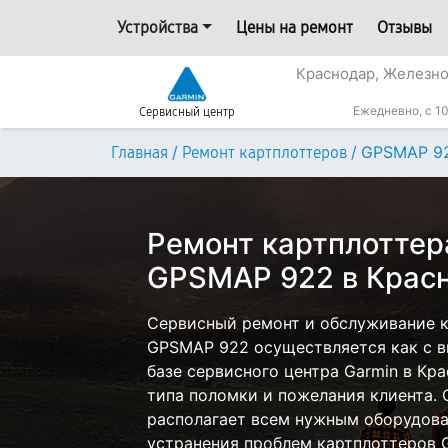
Устройства
Цены на ремонт
Отзывы
Краснодар, Железн
Ежедневно, с 10
Сервисный центр
/
/
GPSMAP 9
Главная
Ремонт картплоттеров
Ремонт картплоттер
GPSMAP 922 в Крас
Сервисный ремонт и обслуживание к
GPSMAP 922 осуществляется как с вы
базе сервисного центра Garmin в Кра
типа поломки и пожелания клиента.
располагает всем нужным оборудова
устранения проблем картплоттеров G