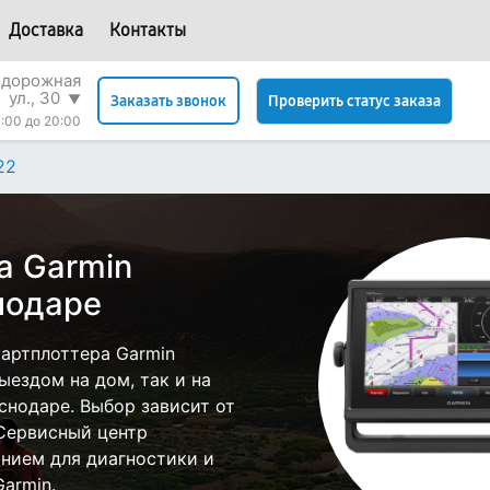
Доставка
Контакты
одорожная
ул., 30
▼
Проверить статус заказа
Заказать звонок
:00 до 20:00
22
а Garmin
нодаре
артплоттера Garmin
ездом на дом, так и на
снодаре. Выбор зависит от
 Сервисный центр
нием для диагностики и
armin.