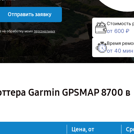
Отправить заявку
Стоимость 
от 600 ₽
е на обработку моих
персональных
Время ремо
от 40 мин
оттера Garmin GPSMAP 8700 в
Цена, от
Ср