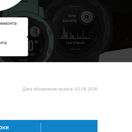
ремонта
нта
Дата обновления прайса:
02.08.2026
оки