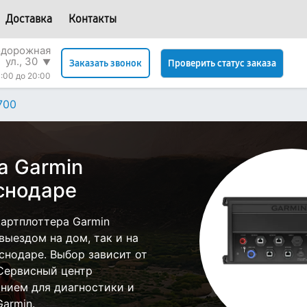
Доставка
Контакты
одорожная
ул., 30
▼
Проверить статус заказа
Заказать звонок
:00 до 20:00
700
а Garmin
снодаре
артплоттера Garmin
ыездом на дом, так и на
снодаре. Выбор зависит от
 Сервисный центр
нием для диагностики и
armin.