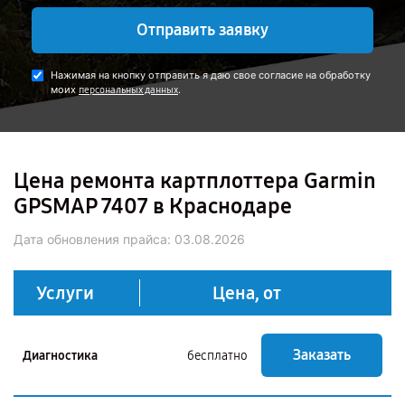
Отправить заявку
Нажимая на кнопку отправить я даю свое согласие на обработку
моих
.
персональных данных
Цена ремонта картплоттера Garmin
GPSMAP 7407 в Краснодаре
Дата обновления прайса:
03.08.2026
Услуги
Цена, от
Заказать
Диагностика
бесплатно