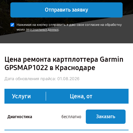
Отправить заявку
Нажимая на кнопку отправить я даю свое согласие на обработку
моих
.
персональных данных
Цена ремонта картплоттера Garmin
GPSMAP 1022 в Краснодаре
Дата обновления прайса:
01.08.2026
Услуги
Цена, от
Заказать
Диагностика
бесплатно