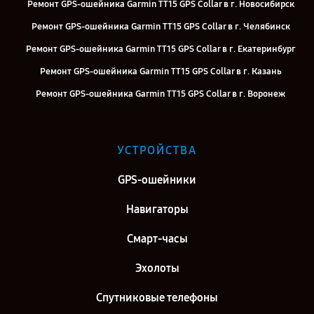
Ремонт GPS-ошейника Garmin TT15 GPS Collar в г. Новосибирск
Ремонт GPS-ошейника Garmin TT15 GPS Collar в г. Челябинск
Ремонт GPS-ошейника Garmin TT15 GPS Collar в г. Екатеринбург
Ремонт GPS-ошейника Garmin TT15 GPS Collar в г. Казань
Ремонт GPS-ошейника Garmin TT15 GPS Collar в г. Воронеж
Ремонт GPS-ошейника Garmin TT15 GPS Collar в г. Саратов
Ремонт GPS-ошейника Garmin TT15 GPS Collar в г. Самара
УСТРОЙСТВА
Ремонт GPS-ошейника Garmin TT15 GPS Collar в г. Киров
GPS-ошейники
Ремонт GPS-ошейника Garmin TT15 GPS Collar в г. Москва
Ремонт GPS-ошейника Garmin TT15 GPS Collar в г. Санкт-Петербург
Навигаторы
Смарт-часы
Эхолоты
Спутниковые телефоны