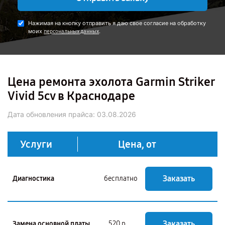
Нажимая на кнопку отправить я даю свое согласие на обработку
моих
.
персональных данных
Цена ремонта эхолота Garmin Striker
Vivid 5cv в Краснодаре
Дата обновления прайса:
03.08.2026
Услуги
Цена, от
Заказать
Диагностика
бесплатно
Заказать
Замена основной платы
520 р